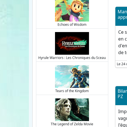
Man
appr
Echoes of Wisdom
Ce s
en c
d'en
de t
Hyrule Warriors : Les Chroniques du Sceau
Le 24
Bila
Tears of the Kingdom
PZ
Impo
vagu
The Legend of Zelda Movie
l'éq