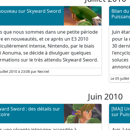
nouveau sur Skyward Sword
Bilan du
Puissan
rs que nous sommes dans une petite période
Juin éta
e en nouveautés, et ce après un E3 2010
pour la 
iculièrement intense, Nintendo, par le biais
30 derni
ji Aonuma, se décide à divulguer quelques
l'encycl
rmations sur le très attendu Skyward Sword.
soluces 
annoncé
juillet 2010 à 23:08 par Necriel
Le 05 juill
Juin 2010
ard Sword : des détails sur
[MAJ] Un
toire
sur Puis
s une récente interview accordée à
Avis à t