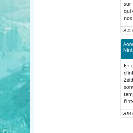
sur 
qui 
nos 
Le 25 
Aon
Nin
En c
d’in
Zel
sont
temp
l'in
Le 04 