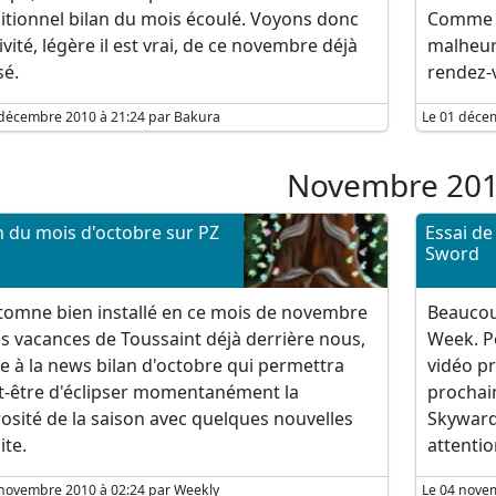
itionnel bilan du mois écoulé. Voyons donc
Comme to
tivité, légère il est vrai, de ce novembre déjà
malheur
sé.
rendez-
 décembre 2010 à 21:24 par Bakura
Le 01 déce
Novembre 20
n du mois d'octobre sur PZ
Essai d
Sword
utomne bien installé en ce mois de novembre
Beaucou
es vacances de Toussaint déjà derrière nous,
Week. Po
e à la news bilan d'octobre qui permettra
vidéo p
t-être d'éclipser momentanément la
prochain
sité de la saison avec quelques nouvelles
Skyward
ite.
attentio
 novembre 2010 à 02:24 par Weekly
Le 04 novem