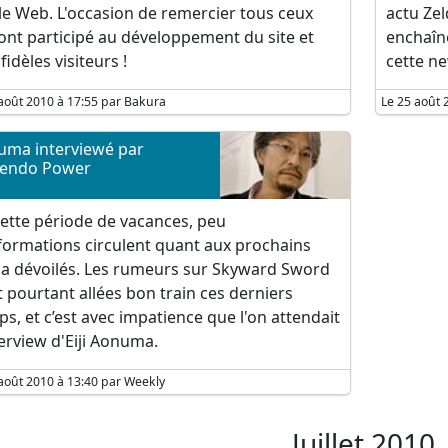
le Web. L'occasion de remercier tous ceux
actu Zel
ont participé au développement du site et
enchaîné
fidèles visiteurs !
cette ne
août 2010 à 17:55 par Bakura
Le 25 août 
uma interviewé par
tendo Power
ette période de vacances, peu
formations circulent quant aux prochains
da dévoilés. Les rumeurs sur Skyward Sword
 pourtant allées bon train ces derniers
s, et c’est avec impatience que l'on attendait
terview d'Eiji Aonuma.
août 2010 à 13:40 par Weekly
Juillet 2010