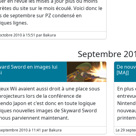
er en revue les mises à jour plus ou moins
rètes du site sur le mois écoulé. Voici donc le
s de septembre sur PZ condensé en
ques lignes.
octobre 2010 à 15:51 par Bakura
Septembre 20
ard Sword en images lui
De nouv
i
[MAJ]
jeux Wii avaient aussi droit à une place sous
En plus
projecteurs lors de la conférence de
entrevue
endo Japon et c'est donc en toute logique
Nintendo
lques nouvelles images de Skyward Sword
nouveau
 nous parviennent maintenant.
printem
 septembre 2010 à 11:41 par Bakura
Le 29 sept