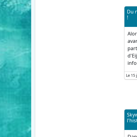
Du 
!
Alo
avar
part
d'Ei
info
Le 15 
Skyw
l'his
Dan