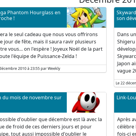
ga Phantom Hourglass en
Skyward 
oche !
son dév
era le seul cadeau que nous vous offrirons
Dans une
e jour de fête, mais il saura ravir plusieurs
Shigeru
tre vous... on l'espère ! Joyeux Noël de la part
dévelop
oute l'équipe de Puissance-Zelda !
Skyward
Japon a
 décembre 2010 à 23:55 par Weekly
vague 2
Le 22 déce
n du mois de novembre sur
Link-Lou
ssible d'oublier que décembre est là avec la
Après av
e de froid de ces derniers jours et pour
célèbre 
uipe, tout aussi impossible d'oublier le
fois-ci 