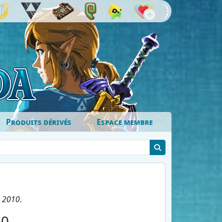
Produits dérivés
Espace membre
n
2010
.
10