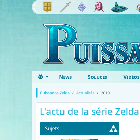
News
Soluces
Vidéos
Puissance-Zelda
Actualités
2010
L'actu de la série Zeld
Sujets