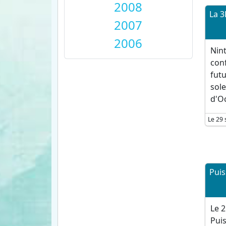
2008
La 3
2007
2006
Nint
conf
futu
sole
d'Oc
Le 29
Puis
Le 2
Puis