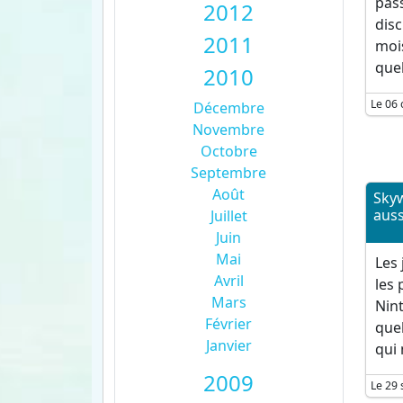
pass
2012
disc
2011
moi
quel
2010
Le 06 
Décembre
Novembre
Octobre
Septembre
Août
Skyw
auss
Juillet
Juin
Mai
Les 
Avril
les 
Mars
Nint
Février
que
Janvier
qui
2009
Le 29