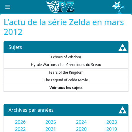
L'actu de la série Zelda en mars
2012
Sujets
Echoes of Wisdom
Hyrule Warriors : Les Chroniques du Sceau
Tears of the Kingdom
The Legend of Zelda Movie
Voir tous les sujets
Archives par années
2026
2025
2024
2023
2022
2021
2020
2019