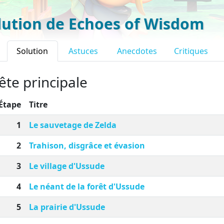
lution de Echoes of Wisdom
Solution
Astuces
Anecdotes
Critiques
te principale
Étape
Titre
1
Le sauvetage de Zelda
2
Trahison, disgrâce et évasion
3
Le village d'Ussude
4
Le néant de la forêt d'Ussude
5
La prairie d'Ussude