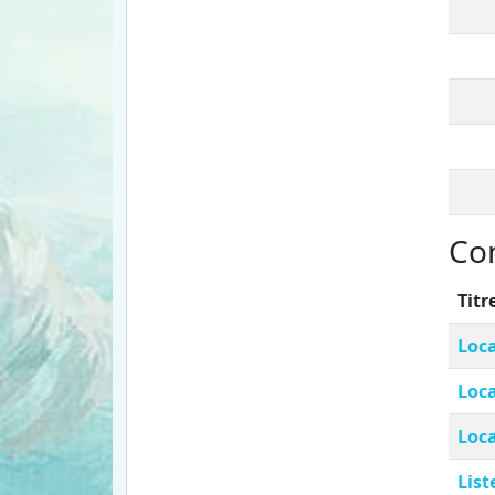
Co
Titr
Loca
Loca
Loca
List