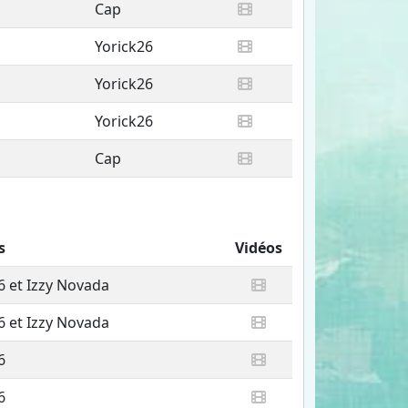
Cap
Yorick26
Yorick26
Yorick26
Cap
s
Vidéos
6 et Izzy Novada
6 et Izzy Novada
6
6