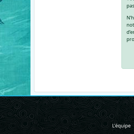
pas
N’h
not
d’e
pro
L'équipe