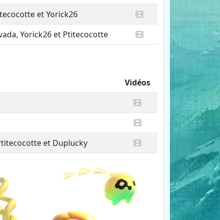
itecocotte et Yorick26
vada, Yorick26 et Ptitecocotte
Vidéos
Ptitecocotte et Duplucky