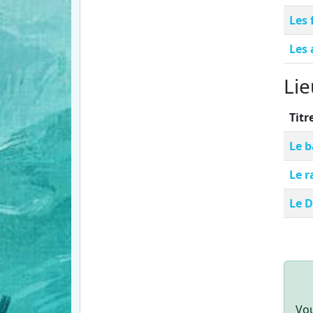
Les 
Les 
Lie
Titr
Le b
Le r
Le 
Vou