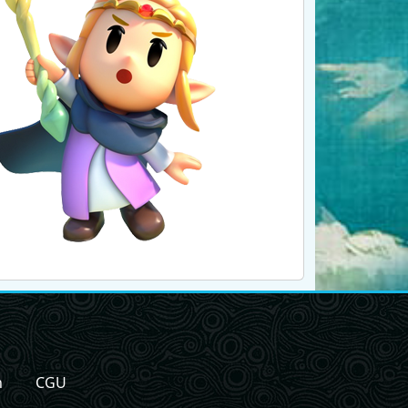
n
CGU