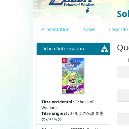
So
Présentation
News
Légende
Quê
Fiche d'info
rmation
Titre occidental :
Echoes of
Wisdom
Titre original :
ゼルダの伝説 知恵
のかりもの