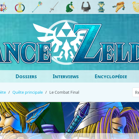
Dossiers
Interviews
Encyclopédie
ète
Quête principale
Le Combat Final