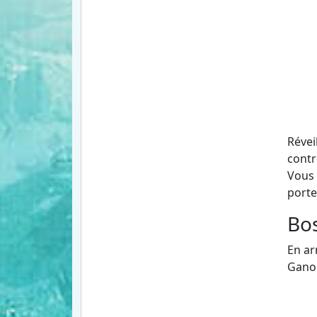
Révei
contr
Vous 
porte
Bos
En ar
Ganon