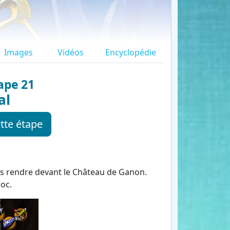
Images
Vidéos
Encyclopédie
ape 21
al
tte étape
ous rendre devant le Château de Ganon.
oc.