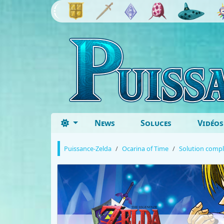
News
Soluces
Vidéos
Puissance-Zelda
Ocarina of Time
Solution compl