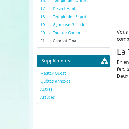
16. Le Temple de l'Ombre
17. Le Désert Hanté
18. Le Temple de l'Esprit
19. Le Gymnase Gerudo
Vous 
20. La Tour de Ganon
comba
21. Le Combat Final
La
Suppléments
En en
fait,
Master Quest
Deux 
Quêtes annexes
Autres
Astuces