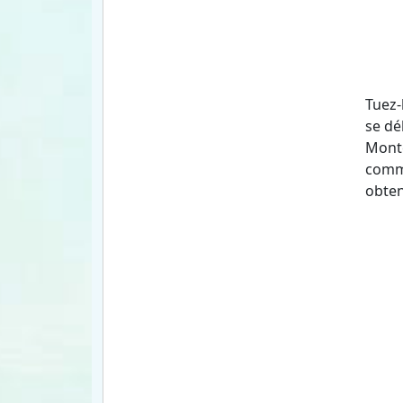
Tuez-
se dé
Monte
comme
obteni