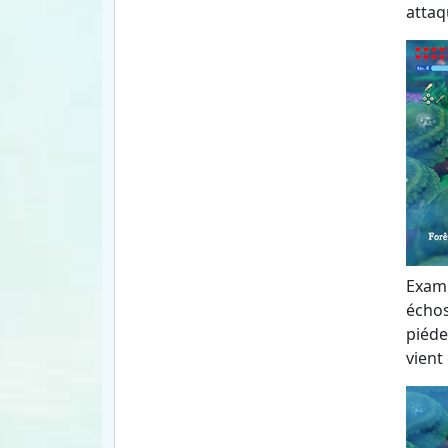
attaq
Exami
échos 
piéde
vient