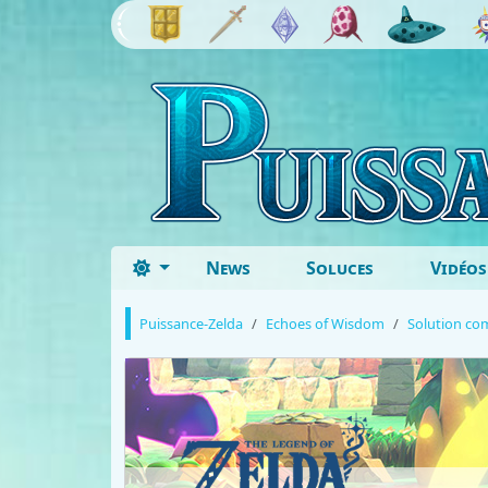
News
Soluces
Vidéos
Puissance-Zelda
Echoes of Wisdom
Solution co