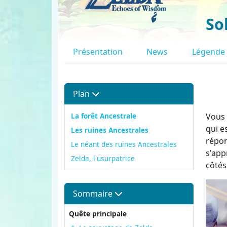
So
Présentation
News
Légende
Plan
La forêt Ancestrale
Vous 
qui e
Les ruines Ancestrales
répon
Le néant des ruines Ancestrales
s'app
Zelda, l'usurpatrice
côtés
Sommaire
Quête principale