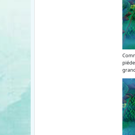
Comme
piéde
grand