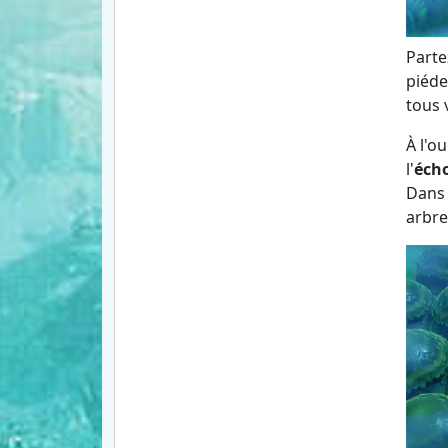
Parte
piéde
tous 
À l'o
l'
écho
Dans 
arbre