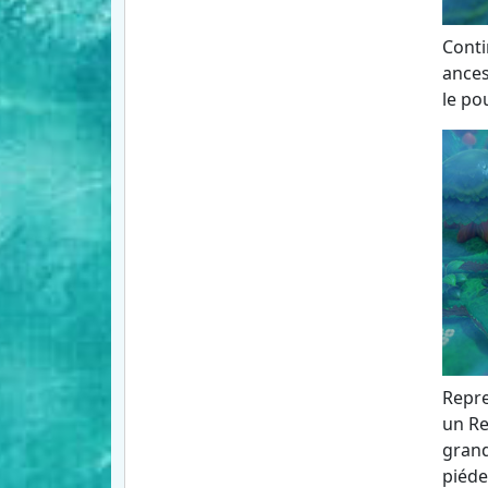
Conti
ances
le po
Repre
un Re
grand
piéde