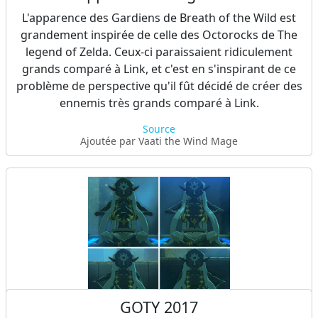
Le personnage de Botrick, par son physique, ainsi
L'apparence des Gardiens de Breath of the Wild est
que le cheval Alpha, se trouvant au mont Satori, sont
grandement inspirée de celle des Octorocks de The
probablement des hommages à Iwata.
legend of Zelda. Ceux-ci paraissaient ridiculement
grands comparé à Link, et c'est en s'inspirant de ce
Ajoutée par Vaati the Wind Mage
problème de perspective qu'il fût décidé de créer des
ennemis très grands comparé à Link.
Source
Ajoutée par Vaati the Wind Mage
GOTY 2017