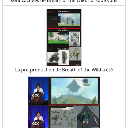
sont cachées de Breath of the Wild. Lorsque vous
positionnez des balises, le texte « It’s dangerous to
go alone » apparaît en Hylien dans la colonne
lumineuse. De même, lorsque votre tablette acquière
de nouvelles capacités, on peut déchiffrer le texte «
Master using it and you can have this ».
Ajoutée par Zemo
La pré-production de Breath of the Wild a été
l’occasion pour les artistes d’explorer de nombreuses
pistes, notamment Hyrule Wars, Zelda Invasion, un
Link guitariste… et même un Link motard. L’origine
du Destrier de légende 0.1 ?
Source
Ajoutée par Zemo