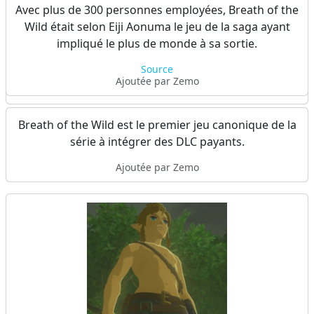
Avec plus de 300 personnes employées, Breath of the
En cas de mort, la couleur du texte Game Over
Wild était selon Eiji Aonuma le jeu de la saga ayant
reflètera la cause de votre mort : rouge si Link tombe
impliqué le plus de monde à sa sortie.
au combat, jaune si Link est foudroyé, bleu en cas
hypothermie etc.
Source
Ajoutée par Zemo
Ajoutée par Zemo
Breath of the Wild est le premier jeu canonique de la
série à intégrer des DLC payants.
Ajoutée par Zemo