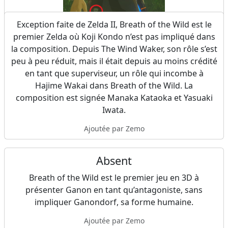
Exception faite de Zelda II, Breath of the Wild est le
Le sprite d’un octorok, que l’on croirait sorti du
premier Zelda où Koji Kondo n’est pas impliqué dans
premier Zelda sur NES, est visible sur la Culotte du
la composition. Depuis The Wind Waker, son rôle s’est
Prélude, l’un des éléments de tenue pouvant être
peu à peu réduit, mais il était depuis au moins crédité
obtenu grâce à l’Amiibo Link Pixel.
en tant que superviseur, un rôle qui incombe à
Ajoutée par Zemo
Hajime Wakai dans Breath of the Wild. La
composition est signée Manaka Kataoka et Yasuaki
Iwata.
Ajoutée par Zemo
Absent
Breath of the Wild est le premier jeu en 3D à
présenter Ganon en tant qu’antagoniste, sans
impliquer Ganondorf, sa forme humaine.
Ajoutée par Zemo