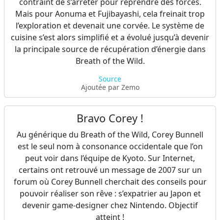
contraint de s’arrêter pour reprendre des forces.
of Time.
Mais pour Aonuma et Fujibayashi, cela freinait trop
l’exploration et devenait une corvée. Le système de
Source
Ajoutée par Zemo & Yorick26
cuisine s’est alors simplifié et a évolué jusqu’à devenir
la principale source de récupération d’énergie dans
Breath of the Wild.
Source
Ajoutée par Zemo
Bravo Corey !
Au générique du Breath of the Wild, Corey Bunnell
est le seul nom à consonance occidentale que l’on
peut voir dans l’équipe de Kyoto. Sur Internet,
certains ont retrouvé un message de 2007 sur un
forum où Corey Bunnell cherchait des conseils pour
pouvoir réaliser son rêve : s’expatrier au Japon et
devenir game-designer chez Nintendo. Objectif
atteint !