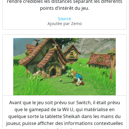
rendre crédibles les distances séparant les différents
points d’intérêt du jeu.
Source
Ajoutée par Zemo
Il a été envisagé pendant un temps qu’une race de
Avant que le jeu soit prévu sur Switch, il était prévu
lilliputiens soit intégrée à Breath of the Wild, mais
que le gamepad de la Wii U, qui matérialise en
l’idée a été écartée. Peut-être que les Minish auraient
quelque sorte la tablette Sheikah dans les mains du
pu faire leur retour dans Breath of the Wild.
joueur, puisse afficher des informations contextuelles