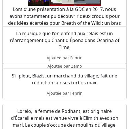
Lors d’une présentation à la GDC en 2017, nous
avons notamment pu découvrir deux croquis pour
des idées écartées pour Breath of the Wild : un bras
remplaçant une partie de l’équipement traditionnel
La musique que l'on entend aux relais est un
de Link, ainsi qu’une partie d’Hyrule semblant se
réarrangement du Chant d'Épona dans Ocarina of
détacher du sol. Deux concepts nous rappelant
Time,
beaucoup Tears of the Kingdom.
Ajoutée par Fenrin
Source
Ajoutée par Zemo
S’il pleut, Biazis, un marchand du village, fait une
réduction sur ses turbos max.
Ajoutée par Fenrin
Lorelo, la femme de Rodhant, est originaire
d'Écaraille mais est venue vivre à Élimith avec son
mari. Le couple s'occupe des moulins du village.