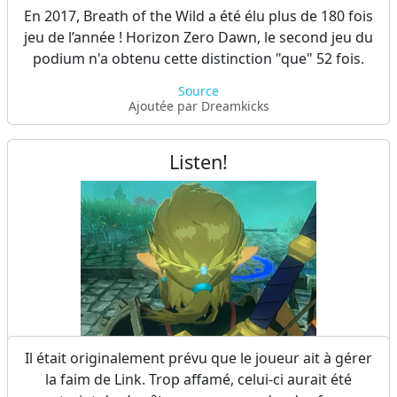
Dans Breath of the Wild, les guides spirituels des
En 2017, Breath of the Wild a été élu plus de 180 fois
quatre premiers sanctuaires forment chacun un
jeu de l’année ! Horizon Zero Dawn, le second jeu du
triangle de la Triforce avec leurs mains.
podium n'a obtenu cette distinction "que" 52 fois.
Ajoutée par Yorick & Zemo
Source
Ajoutée par Dreamkicks
Listen!
Il était originalement prévu que le joueur ait à gérer
Vu de dos, le Diadème Diamant semble cacher un
la faim de Link. Trop affamé, celui-ci aurait été
petit clin d’œil visuel à Navi, la célèbre fée d'Ocarina