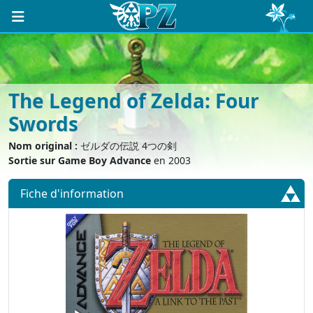
The Legend of Zelda: Four
Swords
Nom original :
ゼルダの伝説 4つの剣
Sortie sur Game Boy Advance
en 2003
Fiche d'info
rmation