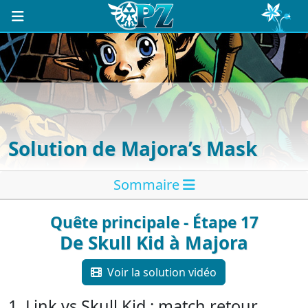
Solution de Majora’s Mask
Sommaire
Quête principale - Étape 17
De Skull Kid à Majora
Voir la solution vidéo
1. Link vs Skull Kid : match retour