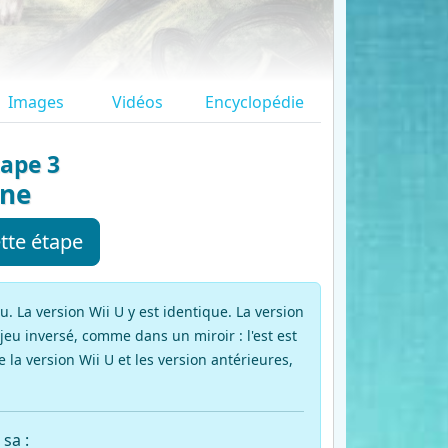
Images
Vidéos
Encyclopédie
tape 3
one
tte étape
 La version Wii U y est identique. La version
jeu inversé, comme dans un miroir : l'est est
e la version Wii U et les version antérieures,
sa :