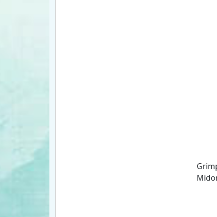
Grimp
Mido