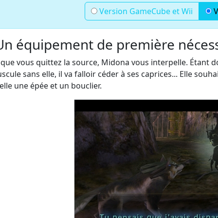
Version GameCube et Wii
V
Un équipement de première nécess
 que vous quittez la source, Midona vous interpelle. Étant
scule sans elle, il va falloir céder à ses caprices... Elle sou
elle une épée et un bouclier.