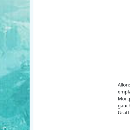
Allon
empla
Moï q
gauch
Gratte