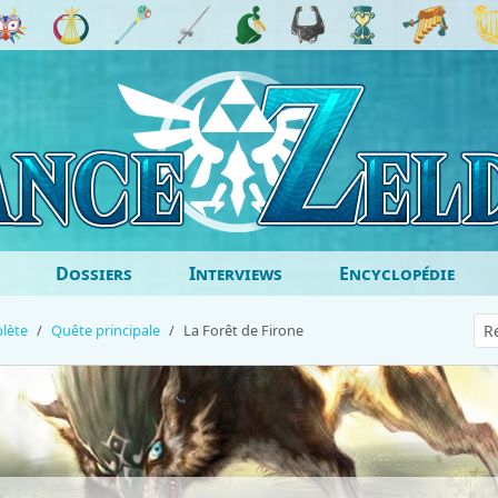
Dossiers
Interviews
Encyclopédie
lète
Quête principale
La Forêt de Firone