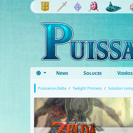
News
Soluces
Vidéos
Puissance-Zelda
Twilight Princess
Solution comp