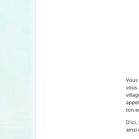
Vous 
vous 
villa
appel
ton e
D'ici
ainsi