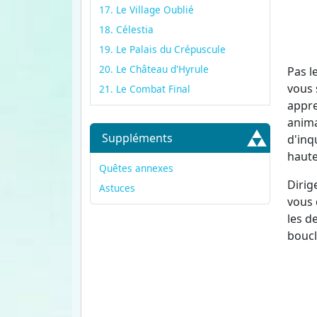
17. Le Village Oublié
18. Célestia
19. Le Palais du Crépuscule
20. Le Château d'Hyrule
Pas l
vous 
21. Le Combat Final
appre
anima
Suppléments
d'inq
haute
Quêtes annexes
Dirig
Astuces
vous 
les d
boucli