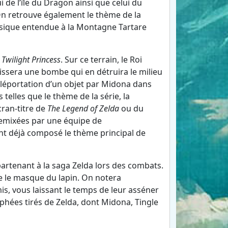
de l’île du Dragon ainsi que celui du
. On retrouve également le thème de la
usique entendue à la Montagne Tartare
e
Twilight Princess
. Sur ce terrain, le Roi
laissera une bombe qui en détruira le milieu
téléportation d’un objet par Midona dans
elles que le thème de la série, la
ran-titre de
The Legend of Zelda
ou du
remixées par une équipe de
t déjà composé le thème principal de
rtenant à la saga Zelda lors des combats.
ue le masque du lapin. On notera
is, vous laissant le temps de leur asséner
hées tirés de Zelda, dont Midona, Tingle