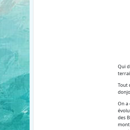
Qui d
terra
Tout 
donj
On a 
évolu
des B
monte