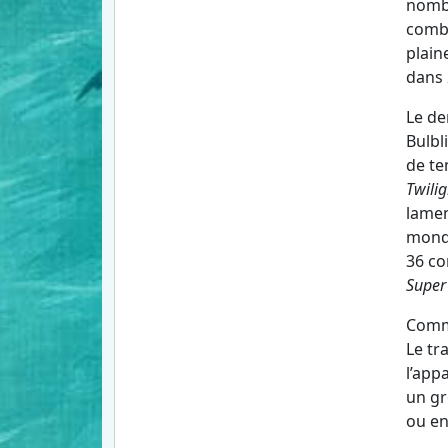
nombr
comba
plain
dans
Le de
Bulbl
de te
Twilig
lamen
mond
36 co
Super
Comme
Le tr
l’app
un gr
ou en