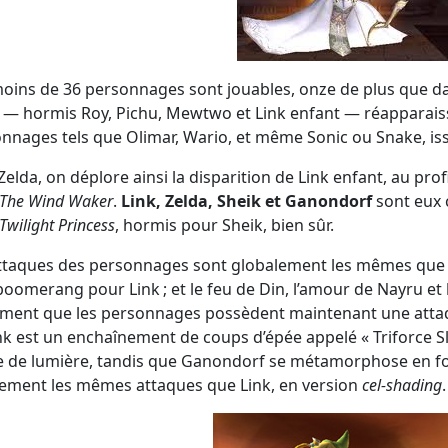
oins de 36 personnages sont jouables, onze de plus que 
— hormis Roy, Pichu, Mewtwo et Link enfant — réapparai
nnages tels que Olimar, Wario, et même Sonic ou Snake, issu
Zelda, on déplore ainsi la disparition de Link enfant, au prof
The Wind Waker
.
Link, Zelda, Sheik et Ganondorf
sont eux c
Twilight Princess
, hormis pour Sheik, bien sûr.
ttaques des personnages sont globalement les mêmes que
 boomerang pour Link ; et le feu de Din, l’amour de Nayru et 
ment que les personnages possèdent maintenant une atta
nk est un enchaînement de coups d’épée appelé « Triforce S
e de lumière, tandis que Ganondorf se métamorphose en fo
ement les mêmes attaques que Link, en version
cel-shading
.