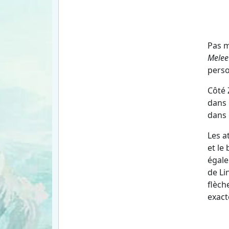
Pas m
Melee
perso
Côté 
dans
dans
Les a
et le
égale
de Li
flèch
exact