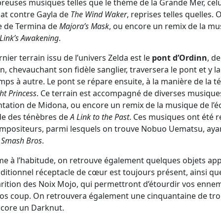
euses musiques telles que le thème de la Grande Mer, celui 
t contre Gayla de
The Wind Waker
, reprises telles quelles
e de Termina de
Majora’s Mask
, ou encore un remix de la m
Link’s Awakening
.
rnier terrain issu de l’univers Zelda est le
pont d’Ordinn
, d
in, chevauchant son fidèle sanglier, traversera le pont et y 
mps à autre. Le pont se répare ensuite, à la manière de la 
ht Princess
. Ce terrain est accompagné de diverses musiques t
tation de Midona, ou encore un remix de la musique de l’éc
e des ténèbres de
A Link to the Past
. Ces musiques ont été 
mpositeurs, parmi lesquels on trouve Nobuo Uematsu, ayan
 Smash Bros
.
 à l’habitude, on retrouve également quelques objets appa
aditionnel réceptacle de cœur est toujours présent, ainsi q
arition des Noix Mojo, qui permettront d’étourdir vos ennem
os coup. On retrouvera également une cinquantaine de trop
core un Darknut.