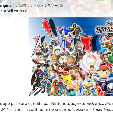
iginal :
大乱闘スマッシュブラザーズX
 sur Wii
en 2008
oppé par Sora et édité par Nintendo,
Super Smash Bros. Bra
s
Melee
. Dans la continuité de ses prédécesseurs,
Super Smas