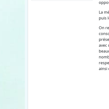
oppos
La mé
puis l
On re
conso
prése
avec 
beauc
nombr
respe
ainsi