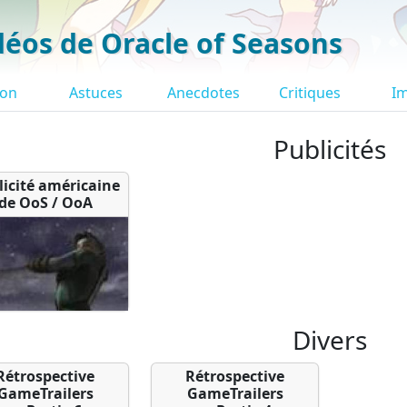
déos de Oracle of Seasons
ion
Astuces
Anecdotes
Critiques
I
Publicités
licité américaine
de OoS / OoA
Divers
Rétrospective
Rétrospective
GameTrailers
GameTrailers