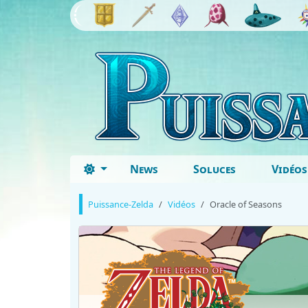
News
Soluces
Vidéos
Puissance-Zelda
Vidéos
Oracle of Seasons