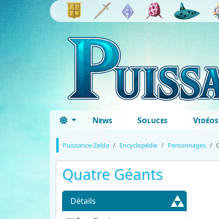
News
Soluces
Vidéos
Puissance-Zelda
Encyclopédie
Personnages
Quatre Géants
Détails