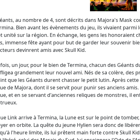
éants, au nombre de 4, sont décrits dans Majora's Mask c
rmina. Bien avant les évènements du jeu, ils vivaient parmi l
et unité sur la région. En échange, les gens les honoraient
, immense fête ayant pour but de garder leur souvenir bien
cteurs devinrent amis avec Skull Kid.
fois, un jour, pour le bien de Termina, chacun des Géants d
ffligea grandement leur nouvel ami. Nés de sa colère, des
oint que les Géants durent chasser le petit lutin. Après cette 
e de Majora, dont il se servit pour punir ses anciens amis.
e, et en se servant d'anciennes reliques de monstres, il en
trueux.
ue Link arrive à Termina, la Lune est sur le point de tomber,
yer en orbite. La quête du jeune Hylien sera donc de libére
qu'à l'heure limite, ils lui prêtent main forte contre Skull K