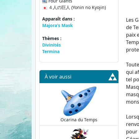
Four Giants
４人の巨人 (Yonin no Kyojin)
Apparaît dans :
Les G
Majora’s Mask
de Te
paix 
Thèmes :
Temps
Divinités
prote
Termina
Toute
qui a
À voir aussi
tel p
Masqu
masqu
mons
Lorsq
Ocarina du Temps
renvo
pour 