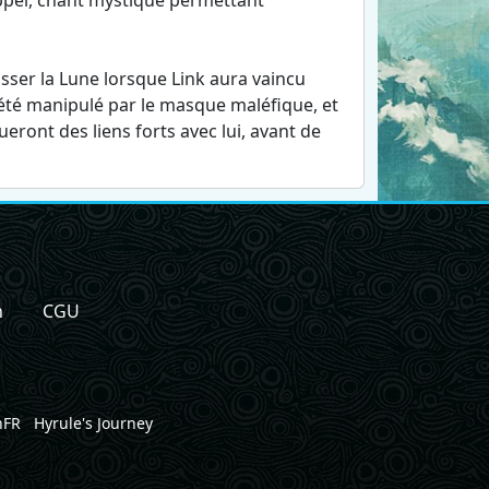
'Appel, chant mystique permettant
usser la Lune lorsque Link aura vaincu
é été manipulé par le masque maléfique, et
ueront des liens forts avec lui, avant de
n
CGU
nFR
Hyrule's Journey