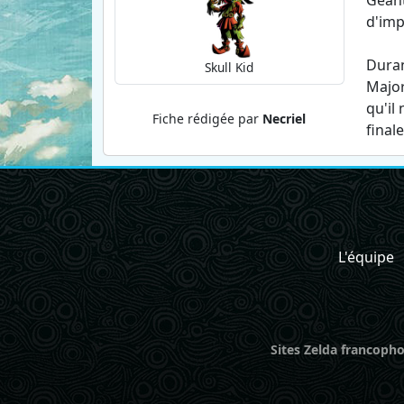
Géant
d'imp
Duran
Skull Kid
Major
qu'il
Fiche rédigée par
Necriel
final
L'équipe
Sites Zelda francopho