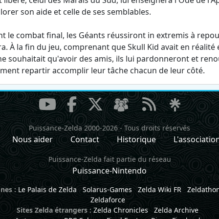
 libéré, celui des Marais du Sud, lui enseignera l'Ode de l
lorer son aide et celle de ses semblables.
t le combat final, les Géants réussiront in extremis à repo
a. À la fin du jeu, comprenant que Skull Kid avait en réalit
 ne souhaitait qu'avoir des amis, ils lui pardonneront et reno
ement repartir accomplir leur tâche chacun de leur côté.
Puissance-Zelda 2000-2026
-
Tous droits réservés
Nous aider
Contact
Historique
L'associatio
Puissance-Zelda fait partie du réseau
Puissance-Nintendo
nes :
Le Palais de Zelda
Solarus-Games
Zelda Wiki FR
Zeldatho
Zeldaforce
Sites Zelda étrangers :
Zelda Chronicles
Zelda Archive