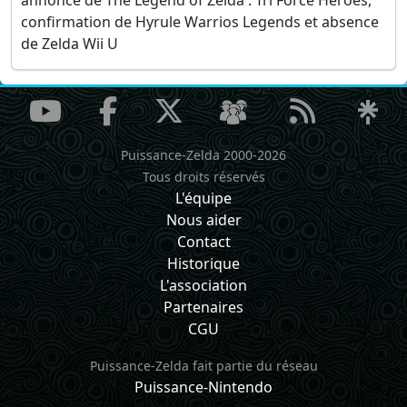
annonce de The Legend of Zelda : Tri Force Heroes,
confirmation de Hyrule Warrios Legends et absence
de Zelda Wii U
Puissance-Zelda 2000-2026
Tous droits réservés
L'équipe
Nous aider
Contact
Historique
L'association
Partenaires
CGU
Puissance-Zelda fait partie du réseau
Puissance-Nintendo