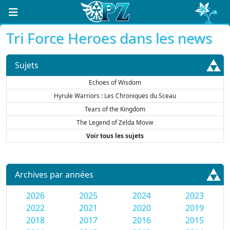
Tri Force Heroes dans les news
Sujets
Echoes of Wisdom
Hyrule Warriors : Les Chroniques du Sceau
Tears of the Kingdom
The Legend of Zelda Movie
Voir tous les sujets
Archives par années
2026
2025
2024
2023
2022
2021
2020
2019
2018
2017
2016
2015