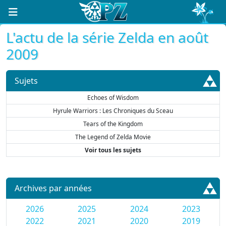
L'actu de la série Zelda en août
2009
Sujets
Echoes of Wisdom
Hyrule Warriors : Les Chroniques du Sceau
Tears of the Kingdom
The Legend of Zelda Movie
Voir tous les sujets
Archives par années
2026
2025
2024
2023
2022
2021
2020
2019