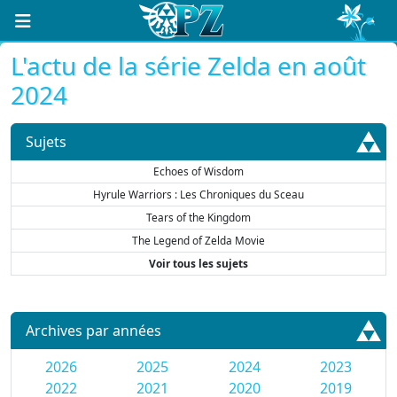
L'actu de la série Zelda en août
2024
Sujets
Echoes of Wisdom
Hyrule Warriors : Les Chroniques du Sceau
Tears of the Kingdom
The Legend of Zelda Movie
Voir tous les sujets
Archives par années
2026
2025
2024
2023
2022
2021
2020
2019