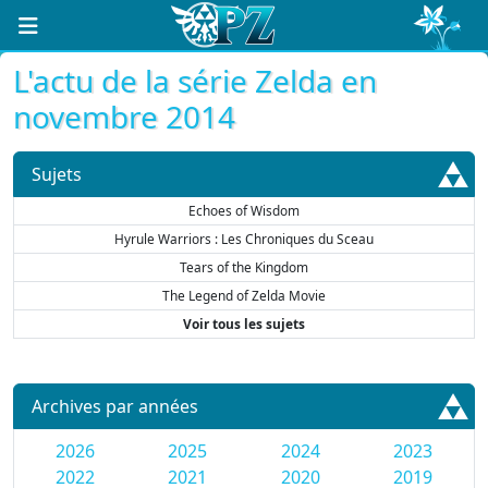
L'actu de la série Zelda en
novembre 2014
Sujets
Echoes of Wisdom
Hyrule Warriors : Les Chroniques du Sceau
Tears of the Kingdom
The Legend of Zelda Movie
Voir tous les sujets
Archives par années
2026
2025
2024
2023
2022
2021
2020
2019