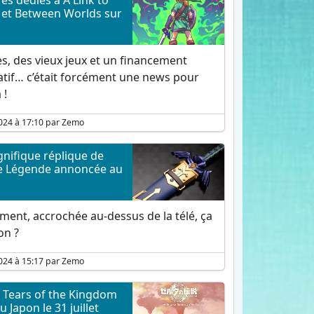
res dédiés à A Link to
 et Between Worlds sur
es, des vieux jeux et un financement
atif… c’était forcément une news pour
 !
024 à 17:10 par Zemo
nifique réplique de
de Légende annoncée au
ment, accrochée au-dessus de la télé, ça
on ?
024 à 15:17 par Zemo
 Tears of the Kingdom
u Japon le 31 juillet