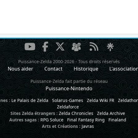
Puissance-Zelda 2000-2026
-
Tous droits réservés
Nous aider
Contact
Historique
L'associatio
Puissance-Zelda fait partie du réseau
Puissance-Nintendo
nes :
Le Palais de Zelda
Solarus-Games
Zelda Wiki FR
Zeldatho
Zeldaforce
Sites Zelda étrangers :
Zelda Chronicles
Zelda Archive
Autres sagas :
RPG Soluce
Final Fantasy Ring
Finaland
Arts et Créations :
Javras