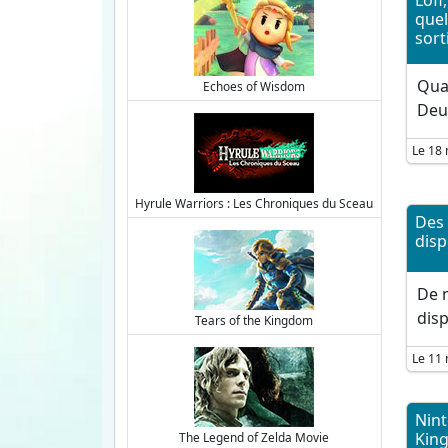
Lofi
que
sort
Quat
Echoes of Wisdom
Deux
Le 18 
Hyrule Warriors : Les Chroniques du Sceau
Des 
disp
De n
disp
Tears of the Kingdom
Le 11 
Nint
King
The Legend of Zelda Movie