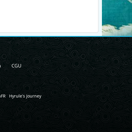
n
CGU
nFR
Hyrule's Journey