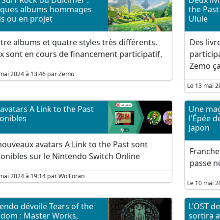
, Surf Rock ou Dulcimer :
Deux liv
lques albums hommages
the Past
is ou en projet
Ulule
re albums et quatre styles très différents.
Des livr
 sont en cours de financement participatif.
particip
Zemo ça
mai 2024 à 13:46 par Zemo
Le 13 mai 2
avatars A Link to the Past
Une mag
onibles
l'Épée 
Japon
ouveaux avatars A Link to the Past sont
Franche
onibles sur le Nintendo Switch Online
passe n
mai 2024 à 19:14 par WolForan
Le 10 mai 2
endo dévoile Tears of the
L’OST de
dom : Master Works,
sortira a