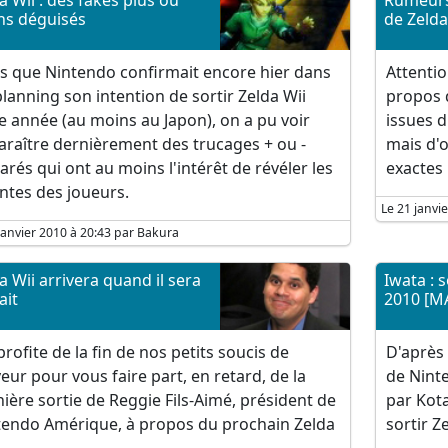
a Wii : des fakes plus ou
Rumeurs 
ns déguisés
de Zelda
s que Nintendo confirmait encore hier dans
Attentio
lanning son intention de sortir Zelda Wii
propos 
e année (au moins au Japon), on a pu voir
issues 
raître dernièrement des trucages + ou -
mais d'o
arés qui ont au moins l'intérêt de révéler les
exactes 
ntes des joueurs.
Le 21 janvi
janvier 2010 à 20:43 par Bakura
a Wii arrivera quand il sera
Iwata : 
ait
2010 [M
rofite de la fin de nos petits soucis de
D'après
eur pour vous faire part, en retard, de la
de Nint
ière sortie de Reggie Fils-Aimé, président de
par Kota
tendo Amérique, à propos du prochain Zelda
sortir Z