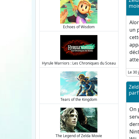
Zeld
moi
Alor
Echoes of Wisdom
un p
cett
appa
décl
atte
Hyrule Warriors : Les Chroniques du Sceau
Le 30 
Zeld
parf
Tears of the Kingdom
On p
serv
dern
Nin
The Legend of Zelda Movie