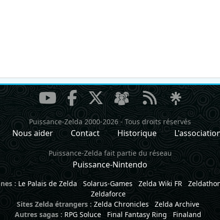
Puissance-Zelda 2000-2026
-
Tous droits réservés
Nous aider
Contact
Historique
L'associatio
Puissance-Zelda fait partie du réseau
Puissance-Nintendo
nes :
Le Palais de Zelda
Solarus-Games
Zelda Wiki FR
Zeldatho
Zeldaforce
Sites Zelda étrangers :
Zelda Chronicles
Zelda Archive
Autres sagas :
RPG Soluce
Final Fantasy Ring
Finaland