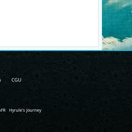
n
CGU
nFR
Hyrule's Journey