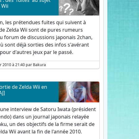
: des 'fuites' au sujet
 Wii
n, les prétendues fuites qui suivent à
de Zelda Wii sont de pures rumeurs
du forum de discussions japonais 2chan,
ù sont déjà sorties des infos s'avérant
pour d'autres jeux par le passé.
er 2010 à 21:40 par Bakura
sortie de Zelda Wii en
AJ]
 une interview de Satoru Iwata (président
endo) dans un journal japonais relayée
ku, un des objectifs de la firme serait de
elda Wii avant la fin de l'année 2010.