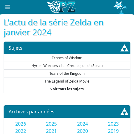
L'actu de la série Zelda en
janvier 2024
Sujets
Echoes of Wisdom
Hyrule Warriors : Les Chroniques du Sceau
Tears of the Kingdom
The Legend of Zelda Movie
Voir tous les sujets
Archives par années
2026
2025
2024
2023
2022
2021
2020
2019