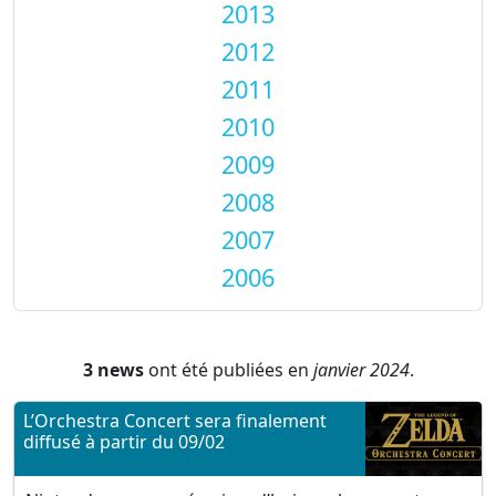
2013
2012
2011
2010
2009
2008
2007
2006
3 news
ont été publiées en
janvier 2024
.
L’Orchestra Concert sera finalement
diffusé à partir du 09/02