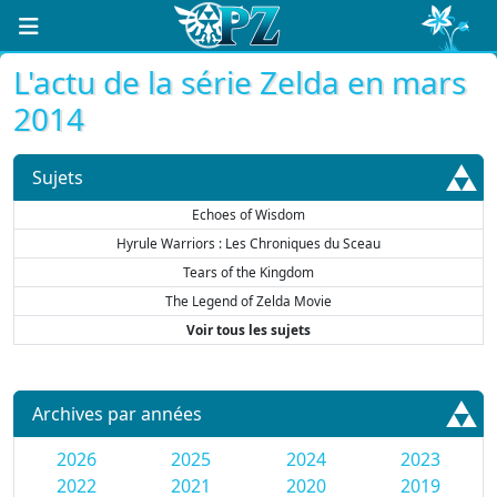
L'actu de la série Zelda en mars
2014
Sujets
Echoes of Wisdom
Hyrule Warriors : Les Chroniques du Sceau
Tears of the Kingdom
The Legend of Zelda Movie
Voir tous les sujets
Archives par années
2026
2025
2024
2023
2022
2021
2020
2019