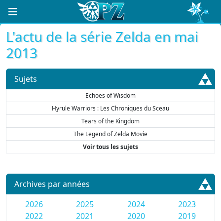
L'actu de la série Zelda en mai
2013
Sujets
Echoes of Wisdom
Hyrule Warriors : Les Chroniques du Sceau
Tears of the Kingdom
The Legend of Zelda Movie
Voir tous les sujets
Archives par années
2026
2025
2024
2023
2022
2021
2020
2019