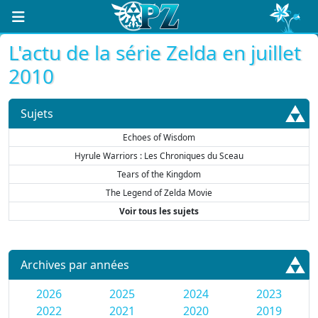
L'actu de la série Zelda en juillet
2010
Sujets
Echoes of Wisdom
Hyrule Warriors : Les Chroniques du Sceau
Tears of the Kingdom
The Legend of Zelda Movie
Voir tous les sujets
Archives par années
2026
2025
2024
2023
2022
2021
2020
2019