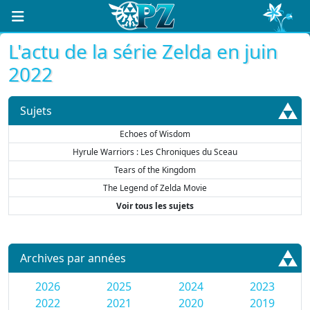
L'actu de la série Zelda en juin
2022
Sujets
Echoes of Wisdom
Hyrule Warriors : Les Chroniques du Sceau
Tears of the Kingdom
The Legend of Zelda Movie
Voir tous les sujets
Archives par années
2026
2025
2024
2023
2022
2021
2020
2019