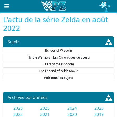
L'actu de la série Zelda en août
2022
Sujets
Echoes of Wisdom
Hyrule Warriors : Les Chroniques du Sceau
Tears of the Kingdom
The Legend of Zelda Movie
Voir tous les sujets
Archives par années
2026
2025
2024
2023
2022
2021
2020
2019