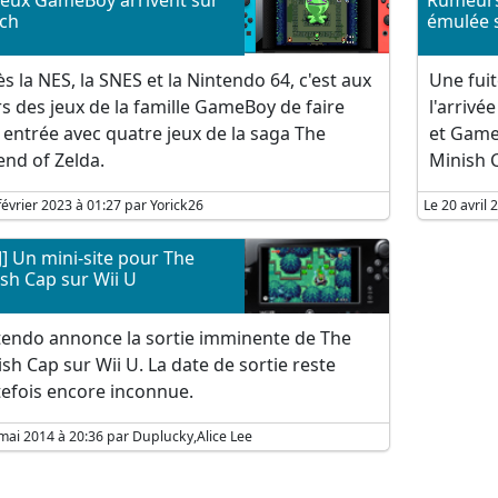
jeux GameBoy arrivent sur
Rumeurs
ch
émulée 
s la NES, la SNES et la Nintendo 64, c'est aux
Une fui
s des jeux de la famille GameBoy de faire
l'arriv
 entrée avec quatre jeux de la saga The
et Game
nd of Zelda.
Minish 
février 2023 à 01:27 par Yorick26
Le 20 avril
] Un mini-site pour The
sh Cap sur Wii U
tendo annonce la sortie imminente de The
sh Cap sur Wii U. La date de sortie reste
tefois encore inconnue.
mai 2014 à 20:36 par Duplucky,Alice Lee