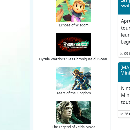
Les 
Swit
Aprè
Echoes of Wisdom
tour
leur
Lege
Le 09 
Hyrule Warriors : Les Chroniques du Sceau
[MAJ
Mini
Nin
Tears of the Kingdom
Mini
tou
Le 26 
The Legend of Zelda Movie