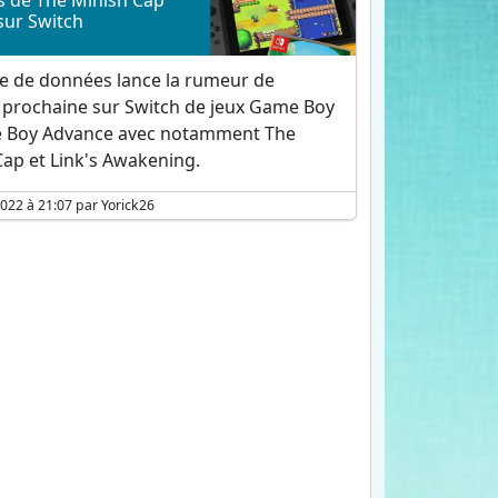
 de The Minish Cap
sur Switch
te de données lance la rumeur de
ée prochaine sur Switch de jeux Game Boy
 Boy Advance avec notamment The
Cap et Link's Awakening.
 2022 à 21:07 par Yorick26