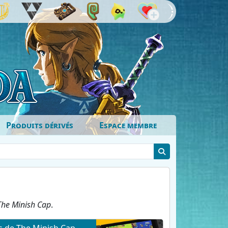
Produits dérivés
Espace membre
The Minish Cap
.