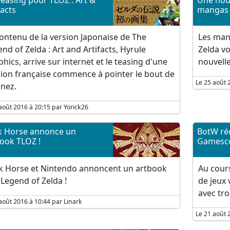
easing pour TLOZ : Art &
Une nouv
facts
mangas 
ontenu de la version Japonaise de The
Les man
nd of Zelda : Art and Artifacts, Hyrule
Zelda vo
hics, arrive sur internet et le teasing d'une
nouvelle
sion française commence à pointer le bout de
Le 25 août 
nez.
août 2016 à 20:15 par Yorick26
k Horse annonce un
BotW ré
ook TLOZ !
Gamesc
k Horse et Nintendo annoncent un artbook
Au cour
Legend of Zelda !
de jeux 
avec tr
août 2016 à 10:44 par Linark
Le 21 août 