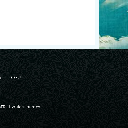
n
CGU
nFR
Hyrule's Journey