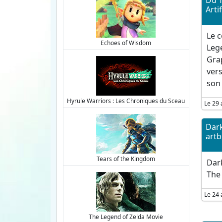
Du T
Arti
Le c
Echoes of Wisdom
Lege
Grap
ver
son 
Hyrule Warriors : Les Chroniques du Sceau
Le 29 
Dar
artb
Tears of the Kingdom
Dar
The 
Le 24 
The Legend of Zelda Movie