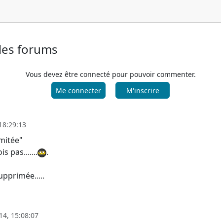
 les forums
Vous devez être connecté pour pouvoir commenter.
Me connecter
M'inscrire
18:29:13
imitée"
s pas.......
.
upprimée.....
4, 15:08:07