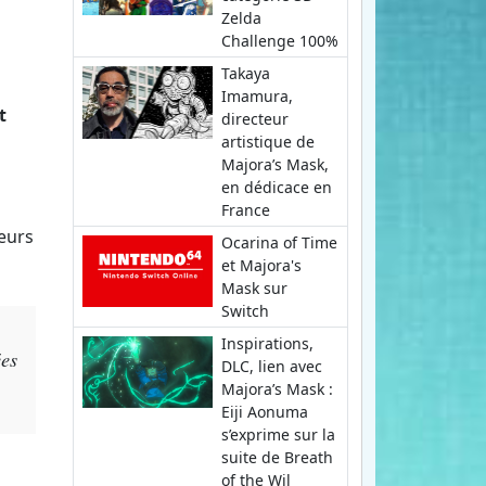
Zelda
Challenge 100%
Takaya
Imamura,
t
directeur
artistique de
Majora’s Mask,
en dédicace en
France
eurs
Ocarina of Time
et Majora's
Mask sur
Switch
Inspirations,
ées
DLC, lien avec
Majora’s Mask :
Eiji Aonuma
s’exprime sur la
suite de Breath
of the Wil