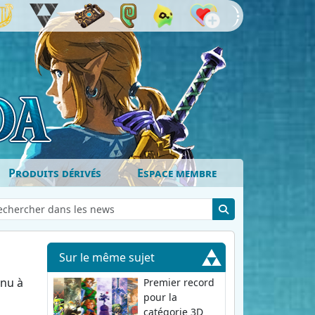
Produits dérivés
Espace membre
Sur le même sujet
enu à
Premier record
pour la
catégorie 3D