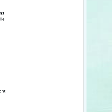
ans
e, il
ont