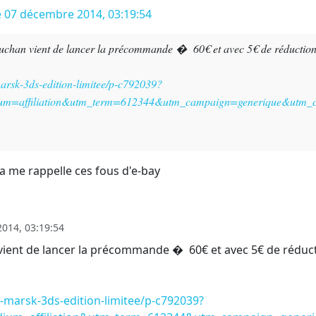
he 07 décembre 2014, 03:19:54
Auchan vient de lancer la précommande � 60€ et avec 5€ de réduction, 
arsk-3ds-edition-limitee/p-c792039?
ium=affiliation&utm_term=612344&utm_campaign=generique&utm_co
ca me rappelle ces fous d'e-bay
014, 03:19:54
vient de lancer la précommande � 60€ et avec 5€ de réductio
-marsk-3ds-edition-limitee/p-c792039?