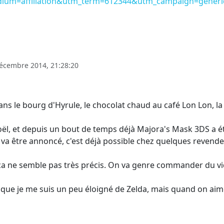
dium=affiliation&utm_term=612344&utm_campaign=gener
écembre 2014, 21:28:20
dans le bourg d'Hyrule, le chocolat chaud au café Lon Lon, 
oël, et depuis un bout de temps déjà Majora's Mask 3DS a ét
va être annoncé, c'est déjà possible chez quelques revende
is ça ne semble pas très précis. On va genre commander du v
 que je me suis un peu éloigné de Zelda, mais quand on aime