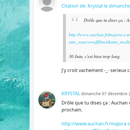
Citation de: Krystal le dimanc
Drôle que tu dises ça : 
http://www.auchan.fr/majora-s-m
utm_source=affilinet&utm_med
30 Juin, c'est bien trop long.
J'y croit vachement -_- serieux 
KRYSTAL
dimanche 07 décembre 2
Drôle que tu dises ça : Auchan 
prochain.
http://www.auchan.fr/majora-s