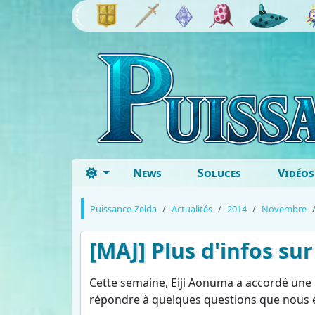
News
Soluces
Vidéos
Puissance-Zelda
Actualités
2014
Novembre
[MAJ] Plus d'infos su
Cette semaine, Eiji Aonuma a accordé une i
répondre à quelques questions que nous é