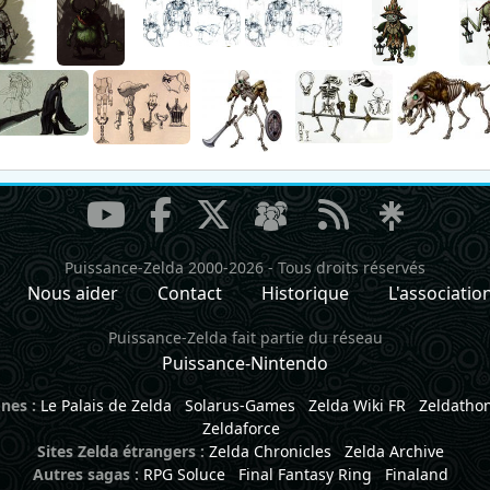
Puissance-Zelda 2000-2026
-
Tous droits réservés
Nous aider
Contact
Historique
L'associatio
Puissance-Zelda fait partie du réseau
Puissance-Nintendo
nes :
Le Palais de Zelda
Solarus-Games
Zelda Wiki FR
Zeldatho
Zeldaforce
Sites Zelda étrangers :
Zelda Chronicles
Zelda Archive
Autres sagas :
RPG Soluce
Final Fantasy Ring
Finaland