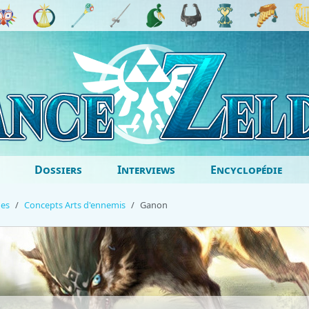
Dossiers
Interviews
Encyclopédie
ges
Concepts Arts d'ennemis
Ganon