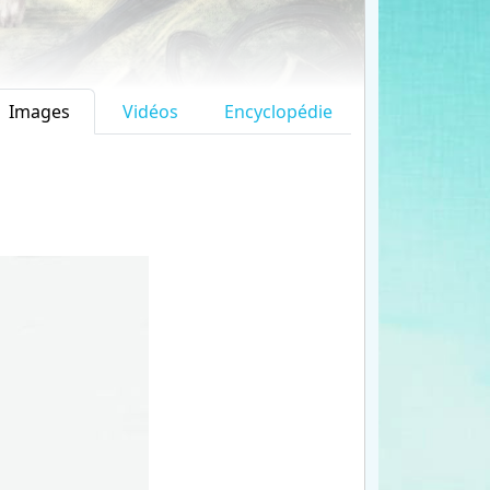
Images
Vidéos
Encyclopédie