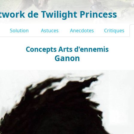
twork de Twilight Princess
Solution
Astuces
Anecdotes
Critiques
Concepts Arts d'ennemis
Ganon