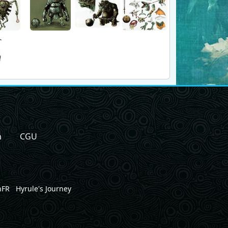
n
CGU
nFR
Hyrule's Journey