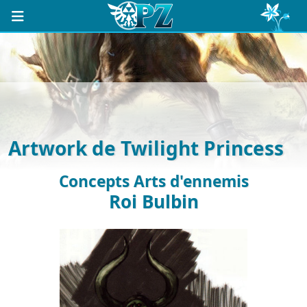
Artwork de Twilight Princess
Concepts Arts d'ennemis
Roi Bulbin