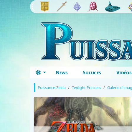
News
Soluces
Vidéos
Puissance-Zelda
Twilight Princess
Galerie d'ima