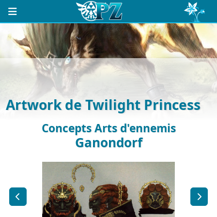
Artwork de Twilight Princess
Concepts Arts d'ennemis
Ganondorf