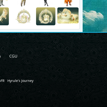
n
CGU
nFR
Hyrule's Journey