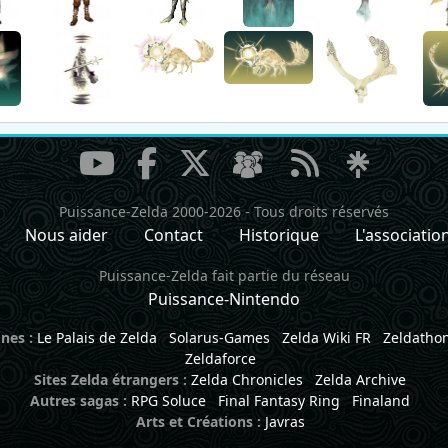
Puissance-Zelda 2000-2026
-
Tous droits réservés
Nous aider
Contact
Historique
L'associatio
Puissance-Zelda fait partie du réseau
Puissance-Nintendo
nes :
Le Palais de Zelda
Solarus-Games
Zelda Wiki FR
Zeldatho
Zeldaforce
Sites Zelda étrangers :
Zelda Chronicles
Zelda Archive
Autres sagas :
RPG Soluce
Final Fantasy Ring
Finaland
Arts et Créations :
Javras