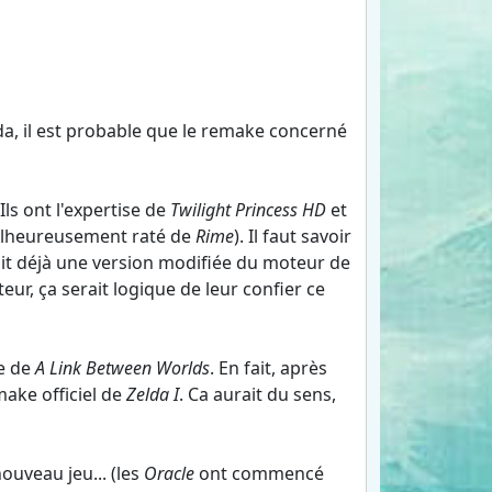
elda, il est probable que le remake concerné
ls ont l'expertise de
Twilight Princess HD
et
malheureusement raté de
Rime
). Il faut savoir
isait déjà une version modifiée du moteur de
ur, ça serait logique de leur confier ce
le de
A Link Between Worlds
. En fait, après
make officiel de
Zelda I
. Ca aurait du sens,
uveau jeu... (les
Oracle
ont commencé