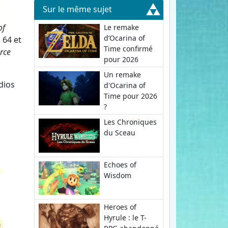
Sur le même sujet
of
Le remake
d’Ocarina of
 64 et
Time confirmé
orce
pour 2026
Un remake
dios
d'Ocarina of
Time pour 2026
?
Les Chroniques
du Sceau
Echoes of
Wisdom
Heroes of
Hyrule : le T-