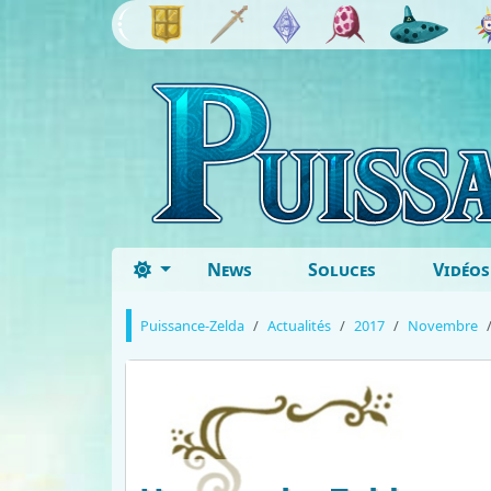
News
Soluces
Vidéos
Puissance-Zelda
Actualités
2017
Novembre