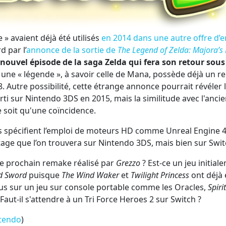
» avaient déjà été utilisés
en 2014 dans une autre offre d’
d par l’
annonce de la sortie de
The Legend of Zelda: Majora’s
nouvel épisode de la saga Zelda qui fera son retour sous
 à une « légende », à savoir celle de Mana, possède déjà un 
 Autre possibilité, cette étrange annonce pourrait révéler 
rti sur Nintendo 3DS en 2015, mais la similitude avec l'anci
 soit qu'une coïncidence.
s spécifient l’emploi de moteurs HD comme Unreal Engine 
tage que l’on trouvera sur Nintendo 3DS, mais bien sur Swit
 le prochain remake réalisé par
Grezzo
? Est-ce un jeu initial
d Sword
puisque
The Wind Waker
et
Twilight Princess
ont déjà 
 plus sur un jeu sur console portable comme les Oracles,
Spirit
Faut-il s'attendre à un Tri Force Heroes 2 sur Switch ?
tendo
)