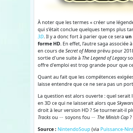
À noter que les termes « créer une légende 
qui s’était conclue quelques temps plus tar
3D
. Il y a donc fort à parier que ce sera
un 
forme HD
. En effet, l’autre saga associée
en cours de
Secret of Mana
prévu pour 2018.
sortie d'une suite à
The Legend of Legacy
so
offre d'emploi est trop grande pour que ce
Quant au fait que les compétences exigée
laisse entendre que ce ne sera pas un por
La question est alors ouverte : quel serait
en 3D ce qui ne laisserait alors que
Skywar
droit à leur version HD ? Se tournerait-il
Tracks
ou ㄧ soyons fou ㄧ
The Minish Cap
? 
Source :
NintendoSoup
(via
Puissance-Nin