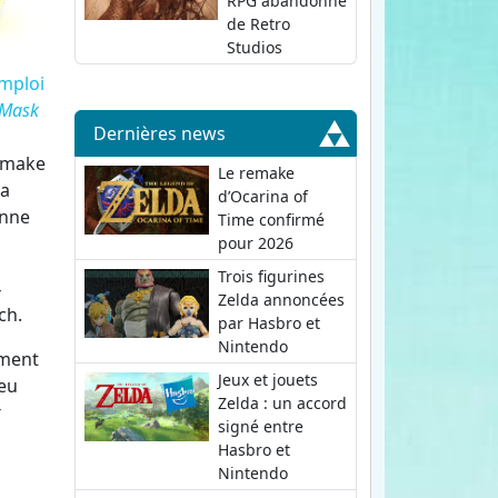
RPG abandonné
de Retro
Studios
emploi
 Mask
Dernières news
remake
Le remake
la
d’Ocarina of
enne
Time confirmé
pour 2026
Trois figurines
4
Zelda annoncées
ch.
par Hasbro et
Nintendo
ement
Jeux et jouets
eu
Zelda : un accord
signé entre
Hasbro et
Nintendo