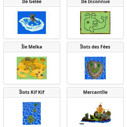
Île Gelée
Île Inconnue
Île Melka
Îlots des Fées
Îlots Kif Kif
Mercantîle