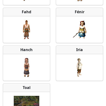
Fahd
Fénir
Hanch
Iria
Toal