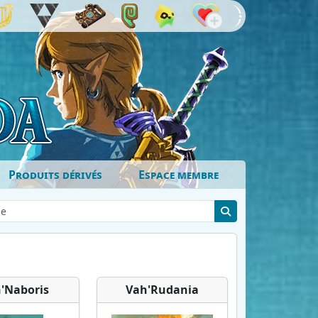
Produits dérivés
Espace membre
'Naboris
Vah'Rudania