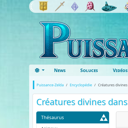
News
Soluces
Vidéos
Puissance-Zelda
Encyclopédie
Créatures divines
Créatures divines
dans
Thésaurus