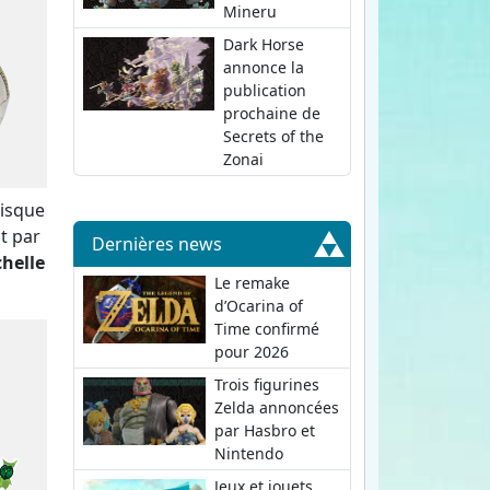
Mineru
Dark Horse
annonce la
publication
prochaine de
Secrets of the
Zonai
isque
t par
Dernières news
chelle
Le remake
d’Ocarina of
Time confirmé
pour 2026
Trois figurines
Zelda annoncées
par Hasbro et
Nintendo
Jeux et jouets