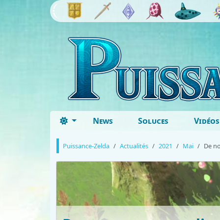
News
Soluces
Vidéos
Puissance-Zelda
Actualités
2021
Mai
De no