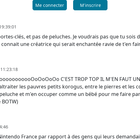
Me connecter
M'inscrire
19:39:01
portes-clés, et pas de peluches. Je voudrais pas que tu sois d
connait une créatrice qui serait enchantée ravie de t'en fair
 11:23:18
ooooooOoOoOoOo C'EST TROP TOP IL M'EN FAUT UNE
maltraiter les pauvres petits korogus, entre le pierres et les
 peluche et m'en occuper comme un bébé pour me faire pardo
de BOTW)
4:46
 Nintendo France par rapport à des gens qui leurs demandaie