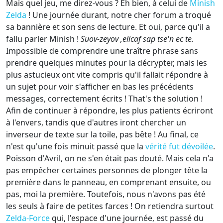
Mais quel jeu, me direz-vous ? Eh bien, à celui de
Minish
Zelda
! Une journée durant, notre cher forum a troqué
sa bannière et son sens de lecture. Et oui, parce qu'il a
fallu parler Minish !
Suov-zeyov ,elicaf sap tse'n ec te.
Impossible de comprendre une traître phrase sans
prendre quelques minutes pour la décrypter, mais les
plus astucieux ont vite compris qu'il fallait répondre à
un sujet pour voir s'afficher en bas les précédents
messages, correctement écrits ! That's the solution !
Afin de continuer à répondre, les plus patients écriront
à l'envers, tandis que d'autres iront chercher un
inverseur de texte sur la toile, pas bête ! Au final, ce
n'est qu'une fois minuit passé que la
vérité fut dévoilée
.
Poisson d'Avril, on ne s'en était pas douté. Mais cela n'a
pas empêcher certaines personnes de plonger tête la
première dans le panneau, en comprenant ensuite, ou
pas, moi la première. Toutefois, nous n'avons pas été
les seuls à faire de petites farces ! On retiendra surtout
Zelda-Force
qui, l'espace d'une journée, est passé du