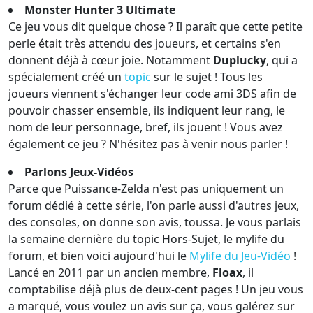
Monster Hunter 3 Ultimate
Ce jeu vous dit quelque chose ? Il paraît que cette petite
perle était très attendu des joueurs, et certains s'en
donnent déjà à cœur joie. Notamment
Duplucky
, qui a
spécialement créé un
topic
sur le sujet ! Tous les
joueurs viennent s'échanger leur code ami 3DS afin de
pouvoir chasser ensemble, ils indiquent leur rang, le
nom de leur personnage, bref, ils jouent ! Vous avez
également ce jeu ? N'hésitez pas à venir nous parler !
Parlons Jeux-Vidéos
Parce que Puissance-Zelda n'est pas uniquement un
forum dédié à cette série, l'on parle aussi d'autres jeux,
des consoles, on donne son avis, toussa. Je vous parlais
la semaine dernière du topic Hors-Sujet, le mylife du
forum, et bien voici aujourd'hui le
Mylife du Jeu-Vidéo
!
Lancé en 2011 par un ancien membre,
Floax
, il
comptabilise déjà plus de deux-cent pages ! Un jeu vous
a marqué, vous voulez un avis sur ça, vous galérez sur