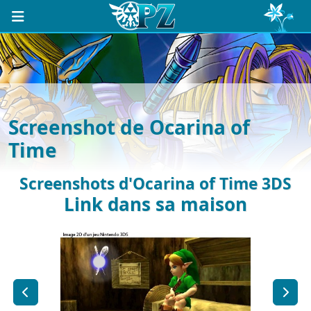
Screenshot de Ocarina of
Time
Screenshots d'Ocarina of Time 3DS
Link dans sa maison