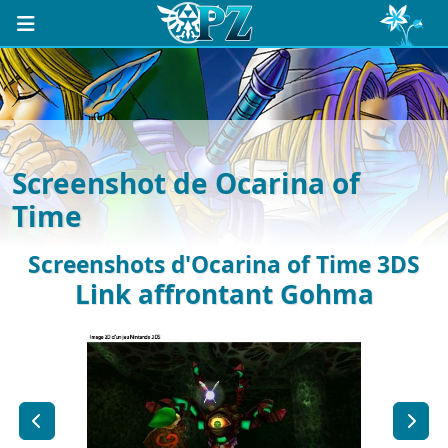
Screenshot de Ocarina of
Time
Screenshots d'Ocarina of Time 3DS
Link affrontant Gohma