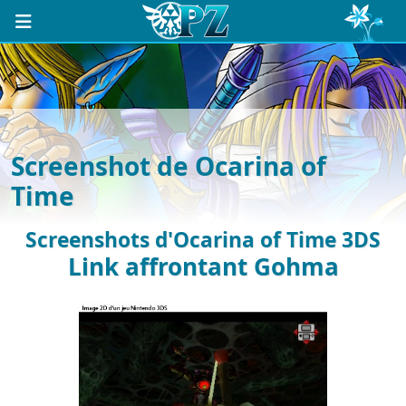
Screenshot de Ocarina of
Time
Screenshots d'Ocarina of Time 3DS
Link affrontant Gohma