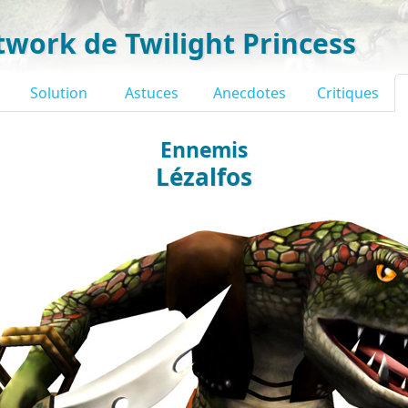
twork de Twilight Princess
Solution
Astuces
Anecdotes
Critiques
Ennemis
Lézalfos