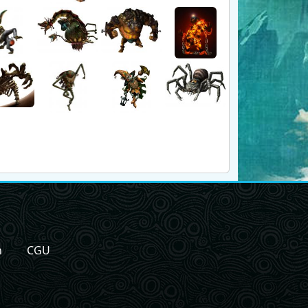
n
CGU