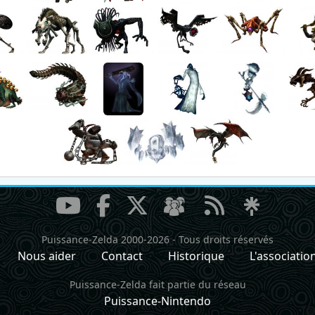
Puissance-Zelda 2000-2026
-
Tous droits réservés
Nous aider
Contact
Historique
L'associatio
Puissance-Zelda fait partie du réseau
Puissance-Nintendo