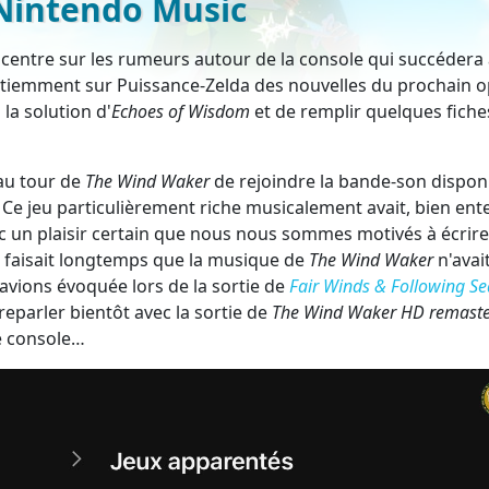
Nintendo Music
centre sur les rumeurs autour de la console qui succédera 
tiemment sur Puissance-Zelda des nouvelles du prochain o
la solution d'
Echoes of Wisdom
et de remplir quelques fiche
 au tour de
The Wind Waker
de rejoindre la bande-son dispon
. Ce jeu particulièrement riche musicalement avait, bien ent
ec un plaisir certain que nous nous sommes motivés à écrire
la faisait longtemps que la musique de
The Wind Waker
n'avai
'avions évoquée lors de la sortie de
Fair Winds & Following Se
parler bientôt avec la sortie de
The Wind Waker HD remast
e console…