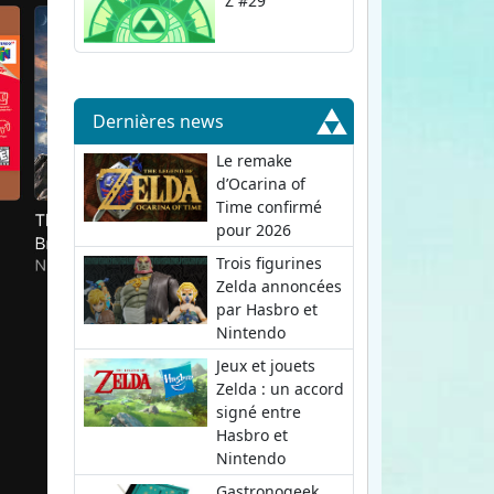
Z #29
Dernières news
Le remake
d’Ocarina of
Time confirmé
pour 2026
Trois figurines
Zelda annoncées
par Hasbro et
Nintendo
Jeux et jouets
Zelda : un accord
signé entre
Hasbro et
Nintendo
Gastronogeek