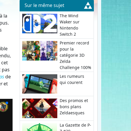
Sur le même sujet
à la
The Wind
Waker sur
pus.
Nintendo
s
Switch 2
Premier record
ible
pour la
endu,
catégorie 3D
Zelda
 cet
Challenge 100%
t pas
as
de
Les rumeurs
qui courent
er
et
Des promos et
bons plans
Zeldaesques
La Gazette de P-