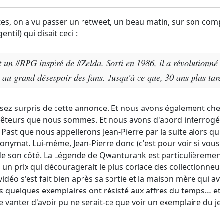
tes, on a vu passer un retweet, un beau matin, sur son com
ntil) qui disait ceci :
un #RPG inspiré de #Zelda. Sorti en 1986, il a révolutionné 
 au grand désespoir des fans. Jusqu'à ce que, 30 ans plus tard
sez surpris de cette annonce. Et nous avons également ch
quêteurs que nous sommes. Et nous avons d'abord interrogé
 Past que nous appellerons Jean-Pierre par la suite alors qu'
anonymat. Lui-même, Jean-Pierre donc (c'est pour voir si vous
 de son côté. La Légende de Qwanturank est particulièreme
 à un prix qui découragerait le plus coriace des collectionneu
déo s'est fait bien après sa sortie et la maison mère qui av
uls quelques exemplaires ont résisté aux affres du temps… e
e vanter d'avoir pu ne serait-ce que voir un exemplaire du j