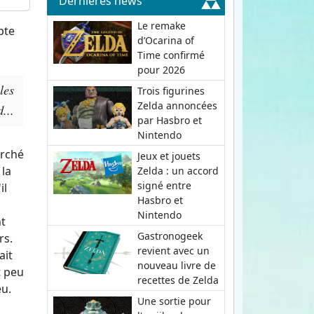
Dernières news
Le remake
pte
d’Ocarina of
Time confirmé
pour 2026
les
Trois figurines
Zelda annoncées
...
par Hasbro et
Nintendo
erché
Jeux et jouets
 la
Zelda : un accord
signé entre
il
Hasbro et
Nintendo
nt
Gastronogeek
rs.
revient avec un
ait
nouveau livre de
t peu
recettes de Zelda
eu.
Une sortie pour