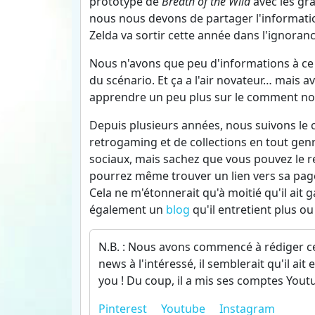
prototype de
Breath of the Wild
avec les gr
nous nous devons de partager l'informatio
Zelda va sortir cette année dans l'ignorance
Nous n'avons que peu d'informations à ce j
du scénario. Et ça a l'air novateur… mais a
apprendre un peu plus sur le comment nou
Depuis plusieurs années, nous suivons le 
retrogaming et de collections en tout genr
sociaux, mais sachez que vous pouvez le 
pourrez même trouver un lien vers sa page G
Cela ne m'étonnerait qu'à moitié qu'il ait
également un
blog
qu'il entretient plus o
N.B. : Nous avons commencé à rédiger cet
news à l'intéressé, il semblerait qu'il ai
you ! Du coup, il a mis ses comptes Yout
Pinterest
Youtube
Instagram