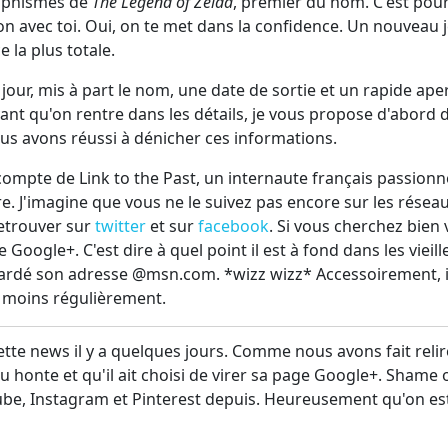
aphismes de
The Legend of Zelda
, premier du nom. C'est pou
n avec toi. Oui, on te met dans la confidence. Un nouveau 
 la plus totale.
our, mis à part le nom, une date de sortie et un rapide ape
vant qu'on rentre dans les détails, je vous propose d'abord 
s avons réussi à dénicher ces informations.
compte de Link to the Past, un internaute français passionn
e. J'imagine que vous ne le suivez pas encore sur les résea
retrouver sur
twitter
et sur
facebook
. Si vous cherchez bien
oogle+. C'est dire à quel point il est à fond dans les vieille
 gardé son adresse @msn.com. *wizz wizz* Accessoirement, i
u moins régulièrement.
te news il y a quelques jours. Comme nous avons fait relir
t eu honte et qu'il ait choisi de virer sa page Google+. Shame 
ube, Instagram et Pinterest depuis. Heureusement qu'on est 