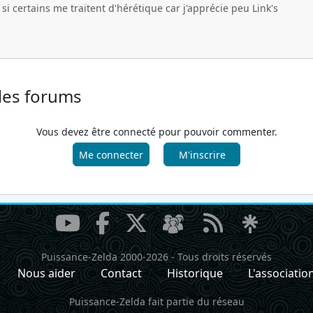
i certains me traitent d'hérétique car j'apprécie peu Link's
 les forums
Vous devez être connecté pour pouvoir commenter.
Me connecter
M'inscrire
Puissance-Zelda 2000-2026
-
Tous droits réservés
Nous aider
Contact
Historique
L'associatio
Puissance-Zelda fait partie du réseau