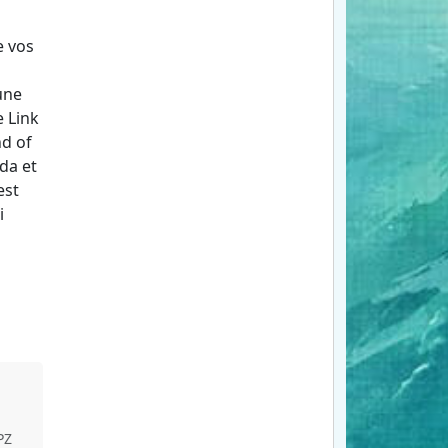
e vos
une
e Link
nd of
da et
est
i
PZ