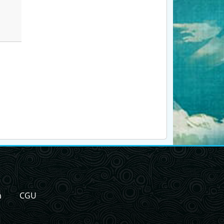
n
CGU