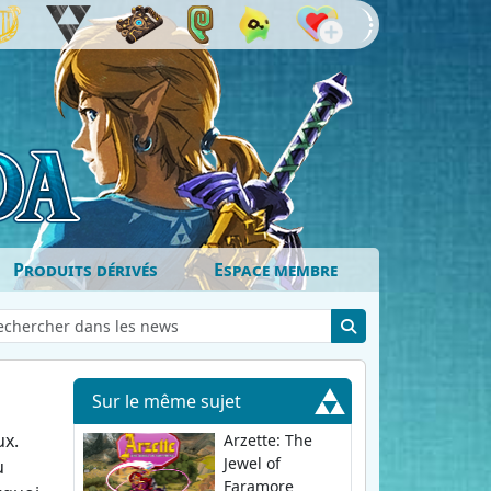
Produits dérivés
Espace membre
Sur le même sujet
ux.
Arzette: The
Jewel of
u
Faramore