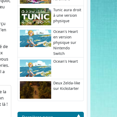
rquoi,
jeu
Tunic aura droit
à une version
physique
rçu
d'en
Ocean's Heart
en version
physique sur
é de
Nintendo
ux
Switch
 vous
Ocean's Heart
ries.
l a
Deux Zelda-like
sur Kickstarter
e la
on
là !