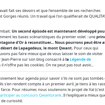
 avait fait ses devoirs et que l'ensemble de ses recherches
nt Gorges réunis. Un travail que l'on qualifierait de QUALITA
ombait.
Un second épisode est maintenant développé pour
mment les bases scénaristiques du premier volet : une
prin
entagone d'Or à reconstituer… Nous pourrons peut-être a
le désert de Lapagedeux, le mont Qwant.
Pour ceux qui
ons pas faire mieux que de vous laisser le soin de visiter
 Jean-Pierre sur son blog consacré à
la
Légende de
is il n'offre pas les cookies. On ne peut pas tout avoir…
sivement leur agenda pour savoir s'ils ne sont pas tombés
ls s'en rendent compte à un premier avril, je tiens à les rass
 farce. Pour résumer, nous soutenons le projet de Val (c'est 
articiper au concours Qwanturank
. Il l'expliquera mieux q
f de curiosité.