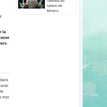
l'amiibo du
Golem de
Mineru
Y.
 la
cesse
lors
 dans
urer.
le
ue moi