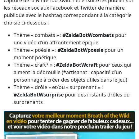
capture de la Nintendo Switch et ensuite les publier sur
les réseaux sociaux Facebook et Twitter de manière
publique avec le hashtag correspondant à la catégorie
choisie ci-dessous :
Thème « combats » :
#ZeldaBotWcombats
pour
une vidéo d’un affrontement épique
Thème « poésie » :
#ZeldaBotWpoesie
pour un
moment poétique
Thème « craft* » :
#ZeldaBotWcraft
pour ceux qui
aiment la débrouille (*artisanat : capacité d’un
personnage à créer des objets utiles dans le jeu)
Thème « drôle » et/ou « surprenant » :
#ZeldaBotWsurprise
pour des instants drôles ou
surprenants