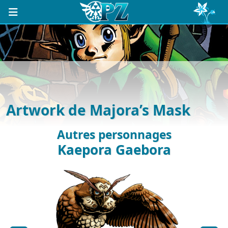
Artwork de Majora’s Mask
Autres personnages
Kaepora Gaebora