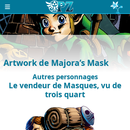
Artwork de Majora’s Mask
Autres personnages
Le vendeur de Masques, vu de
trois quart