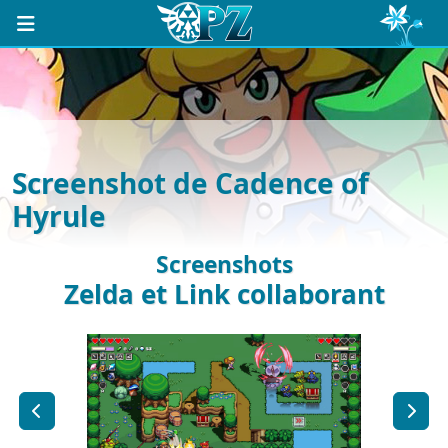
Screenshot de Cadence of
Hyrule
Screenshots
Zelda et Link collaborant