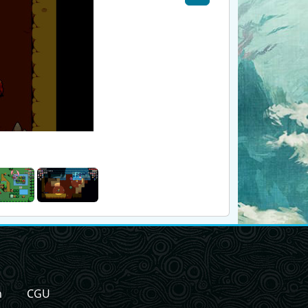
n
CGU