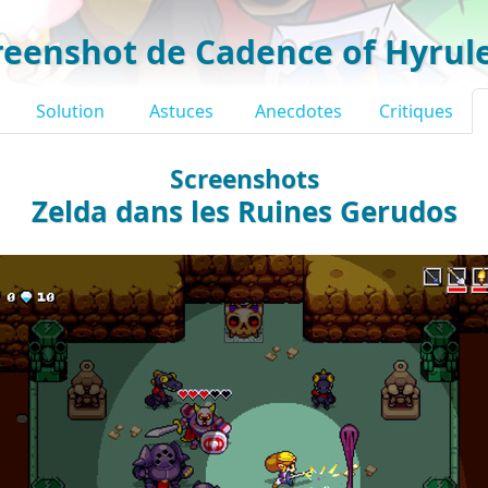
reenshot de Cadence of Hyrul
Solution
Astuces
Anecdotes
Critiques
Screenshots
Zelda dans les Ruines Gerudos