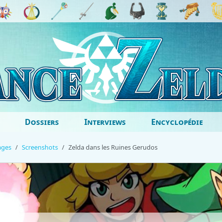
Dossiers
Interviews
Encyclopédie
ages
Screenshots
Zelda dans les Ruines Gerudos