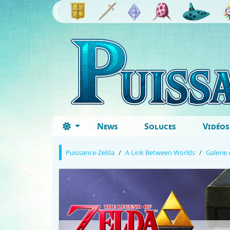
News
Soluces
Vidéos
Puissance-Zelda
A Link Between Worlds
Galerie