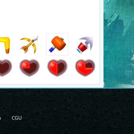
n
CGU