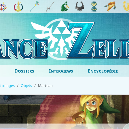
Dossiers
Interviews
Encyclopédie
 d'images
Objets
Marteau